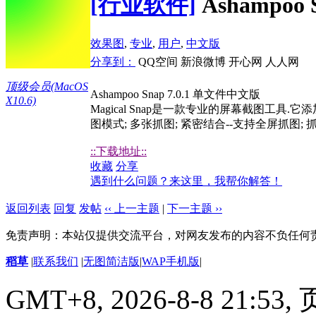
[行业软件]
Ashampoo
效果图
,
专业
,
用户
,
中文版
分享到：
QQ空间
新浪微博
开心网
人人网
顶级会员(MacOS
Ashampoo Snap 7.0.1 单文件中文版
X10.6)
Magical Snap是一款专业的屏幕截图工具
图模式; 多张抓图; 紧密结合--支持全屏抓图
::下载地址::
收藏
分享
遇到什么问题？来这里，我帮你解答！
返回列表
回复
发帖
‹‹ 上一主题
|
下一主题 ››
免责声明：本站仅提供交流平台，对网友发布的内容不负任何
稻草
|
联系我们
|
无图简洁版
|
WAP手机版
|
GMT+8, 2026-8-8 21:53,