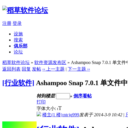
注册
登录
设施
搜索
俱乐部
论坛
稻草软件论坛
»
软件资源发布区
» Ashampoo Snap 7.0.1 单
返回列表
回复
发帖
‹‹ 上一主题
|
下一主题 ››
[行业软件]
Ashampoo Snap 7.0.1 单文
转到楼层
»
倒序看帖
打印
T
字体大小:
t
楼主(1 楼):ntcjq999
发表于 2014-3-9 10:42
|