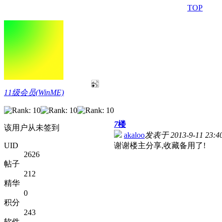
TOP
11级会员(WinME)
7
楼
该用户从未签到
akaloo
发表于 2013-9-11 23:4
UID
谢谢楼主分享,收藏备用了!
2626
帖子
212
精华
0
积分
243
软件