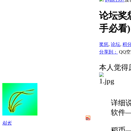
论坛奖
手必看)
奖惩
,
论坛
,
积
分享到：
QQ
本人觉得
详细
软件
站长
稻币