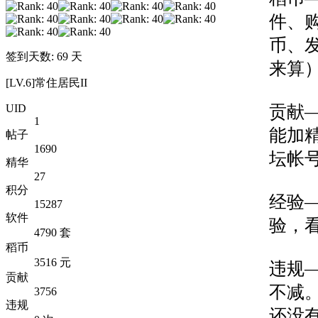
件、购
币、
签到天数: 69 天
来算
[LV.6]常住居民II
贡献
UID
1
能加
帖子
1690
坛帐
精华
27
积分
经验
15287
软件
验，
4790 套
稻币
3516 元
违规
贡献
不减
3756
违规
还没