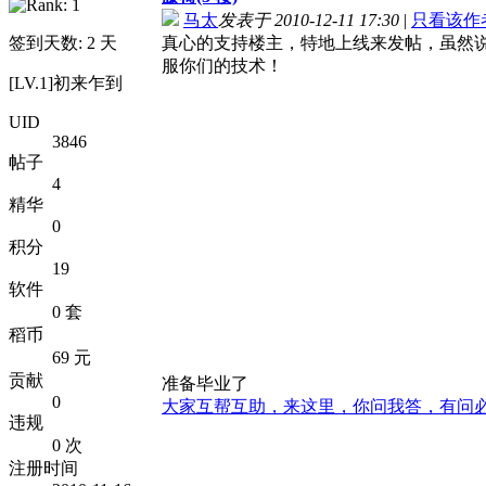
马太
发表于 2010-12-11 17:30
|
只看该作
签到天数: 2 天
真心的支持楼主，特地上线来发帖，虽然
服你们的技术！
[LV.1]初来乍到
UID
3846
帖子
4
精华
0
积分
19
软件
0 套
稻币
69 元
贡献
准备毕业了
0
大家互帮互助，来这里，你问我答，有问
违规
0 次
注册时间