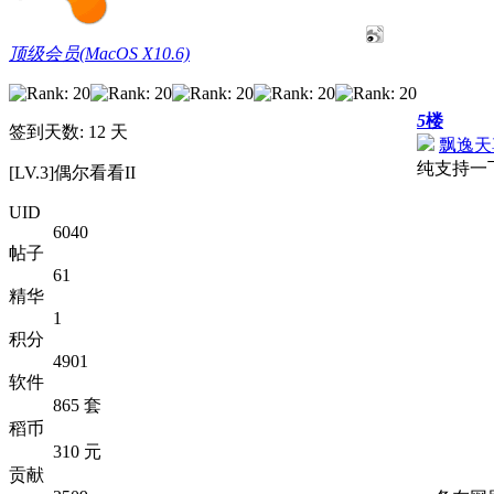
顶级会员(MacOS X10.6)
5
楼
签到天数: 12 天
飘逸天
纯支持一
[LV.3]偶尔看看II
UID
6040
帖子
61
精华
1
积分
4901
软件
865 套
稻币
310 元
贡献