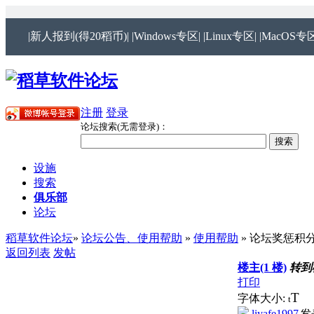
|新人报到(得20稻币)|
|Windows专区|
|Linux专区|
|MacOS专区
注册
登录
论坛搜索(无需登录)：
设施
搜索
俱乐部
论坛
稻草软件论坛
»
论坛公告、使用帮助
»
使用帮助
» 论坛奖惩积
返回列表
发帖
楼主(1 楼)
转到
打印
T
字体大小:
t
liyafe1997
发表