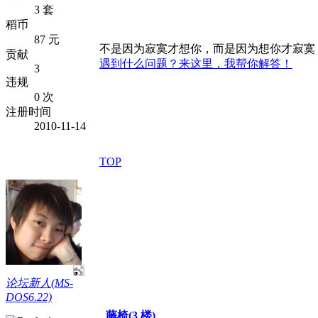
3 套
稻币
87 元
不是因为寂寞才想你，而是因为想你才寂寞
贡献
遇到什么问题？来这里，我帮你解答！
3
违规
0 次
注册时间
2010-11-14
TOP
论坛新人(MS-
DOS6.22)
藤椅(3 楼)